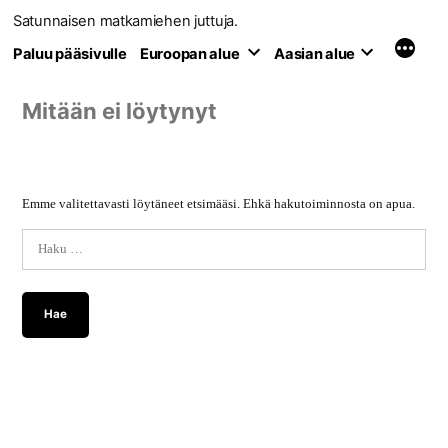
Siirry
Satunnaisen matkamiehen juttuja.
sisältöön
Paluu pääsivulle
Euroopan alue
Aasian alue
Mitään ei löytynyt
Emme valitettavasti löytäneet etsimääsi. Ehkä hakutoiminnosta on apua.
Haku: